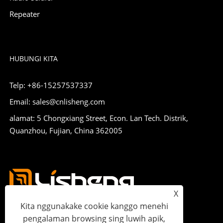
Repeater
HUBUNGI KITA
Telp: +86-15257537337
Email: sales@cnlisheng.com
alamat: 5 Chongxiang Street, Econ. Lan Tech. Distrik,
Quanzhou, Fujian, China 362005
X
Kita nggunakake cookie kanggo menehi
pengalaman browsing sing luwih apik,