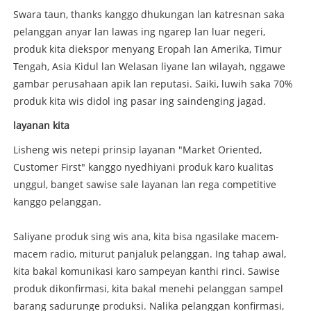
Swara taun, thanks kanggo dhukungan lan katresnan saka
pelanggan anyar lan lawas ing ngarep lan luar negeri,
produk kita diekspor menyang Eropah lan Amerika, Timur
Tengah, Asia Kidul lan Welasan liyane lan wilayah, nggawe
gambar perusahaan apik lan reputasi. Saiki, luwih saka 70%
produk kita wis didol ing pasar ing saindenging jagad.
layanan kita
Lisheng wis netepi prinsip layanan "Market Oriented,
Customer First" kanggo nyedhiyani produk karo kualitas
unggul, banget sawise sale layanan lan rega competitive
kanggo pelanggan.
Saliyane produk sing wis ana, kita bisa ngasilake macem-
macem radio, miturut panjaluk pelanggan. Ing tahap awal,
kita bakal komunikasi karo sampeyan kanthi rinci. Sawise
produk dikonfirmasi, kita bakal menehi pelanggan sampel
barang sadurunge produksi. Nalika pelanggan konfirmasi,