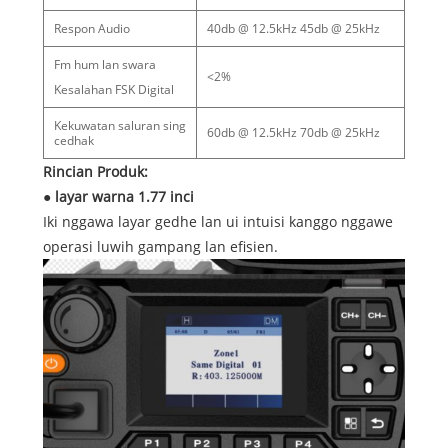
Respon Audio
40db @ 12.5kHz 45db @ 25kHz
Fm hum lan swara
<2%
Kesalahan FSK Digital
Kekuwatan saluran sing
60db @ 12.5kHz 70db @ 25kHz
cedhak
Rincian Produk:
● layar warna 1.77 inci
Iki nggawa layar gedhe lan ui intuisi kanggo nggawe
operasi luwih gampang lan efisien.