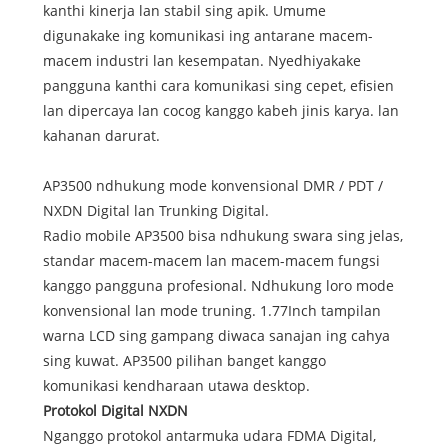
kanthi kinerja lan stabil sing apik. Umume
digunakake ing komunikasi ing antarane macem-
macem industri lan kesempatan. Nyedhiyakake
pangguna kanthi cara komunikasi sing cepet, efisien
lan dipercaya lan cocog kanggo kabeh jinis karya. lan
kahanan darurat.
AP3500 ndhukung mode konvensional DMR / PDT /
NXDN Digital lan Trunking Digital.
Radio mobile AP3500 bisa ndhukung swara sing jelas,
standar macem-macem lan macem-macem fungsi
kanggo pangguna profesional. Ndhukung loro mode
konvensional lan mode truning. 1.77Inch tampilan
warna LCD sing gampang diwaca sanajan ing cahya
sing kuwat. AP3500 pilihan banget kanggo
komunikasi kendharaan utawa desktop.
Protokol Digital NXDN
Nganggo protokol antarmuka udara FDMA Digital,