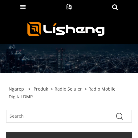
Ngarep
>
Produk
>
Radio Seluler
> Radio Mobile
Digital DMR