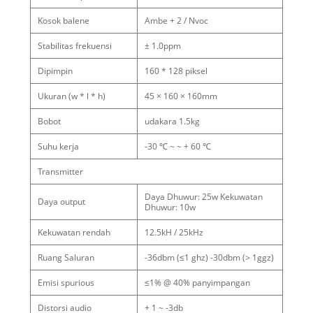
Kosok balene
Ambe + 2 / Nvoc
Stabilitas frekuensi
± 1.0ppm
Dipimpin
160 * 128 piksel
Ukuran (w * l * h)
45 × 160 × 160mm
Bobot
udakara 1.5kg
Suhu kerja
-30 ℃ ~ ~ + 60 ℃
Transmitter
Daya Dhuwur: 25w Kekuwatan
Daya output
Dhuwur: 10w
Kekuwatan rendah
12.5kH / 25kHz
Ruang Saluran
-36dbm (≤1 ghz) -30dbm (> 1ggz)
Emisi spurious
≤1% @ 40% panyimpangan
Distorsi audio
+ 1 ~ -3db