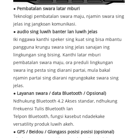
● Pembatalan swara latar mburi
Teknologi pembatalan swara maju, njamin swara sing
jelas ing jangkoan komunikasi.
● audio sing luwih banter lan luwih jelas
Iki nggawa kanthi speker sing kuat sing bisa mbantu
pangguna krungu swara sing jelas sanajan ing
lingkungan sing bising. Kanthi latar mburi
pembatalan swara maju, ora preduli lingkungan
swara ing pesta sing diarani partai, mula bakal
njamin partai sing diarani ngrungokake swara sing
jelas.
● Layanan swara / data Bluetooth / Opsional)
Ndhukung Bluetooth 4.2 Akses standar, ndhukung
Frekuensi Tulis Bluetooth lan
Telpon Bluetooth, fungsi kasebut ndadekake
versatility produk luwih akeh.
● GPS / Beidou / Glongass posisi posisi (opsional)