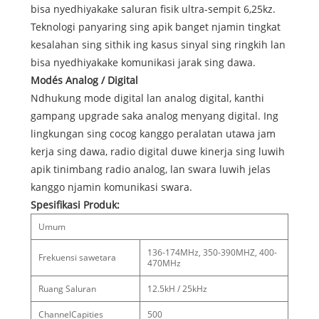
bisa nyedhiyakake saluran fisik ultra-sempit 6,25kz.
Teknologi panyaring sing apik banget njamin tingkat
kesalahan sing sithik ing kasus sinyal sing ringkih lan
bisa nyedhiyakake komunikasi jarak sing dawa.
Modés Analog / Digital
Ndhukung mode digital lan analog digital, kanthi
gampang upgrade saka analog menyang digital. Ing
lingkungan sing cocog kanggo peralatan utawa jam
kerja sing dawa, radio digital duwe kinerja sing luwih
apik tinimbang radio analog, lan swara luwih jelas
kanggo njamin komunikasi swara.
Spesifikasi Produk:
Umum
136-174MHz, 350-390MHZ, 400-
Frekuensi sawetara
470MHz
Ruang Saluran
12.5kH / 25kHz
ChannelCapities
500