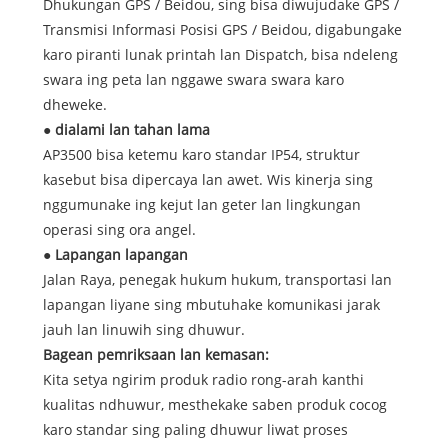
Dhukungan GPS / Beidou, sing bisa diwujudake GPS /
Transmisi Informasi Posisi GPS / Beidou, digabungake
karo piranti lunak printah lan Dispatch, bisa ndeleng
swara ing peta lan nggawe swara swara karo
dheweke.
● dialami lan tahan lama
AP3500 bisa ketemu karo standar IP54, struktur
kasebut bisa dipercaya lan awet. Wis kinerja sing
nggumunake ing kejut lan geter lan lingkungan
operasi sing ora angel.
● Lapangan lapangan
Jalan Raya, penegak hukum hukum, transportasi lan
lapangan liyane sing mbutuhake komunikasi jarak
jauh lan linuwih sing dhuwur.
Bagean pemriksaan lan kemasan:
Kita setya ngirim produk radio rong-arah kanthi
kualitas ndhuwur, mesthekake saben produk cocog
karo standar sing paling dhuwur liwat proses