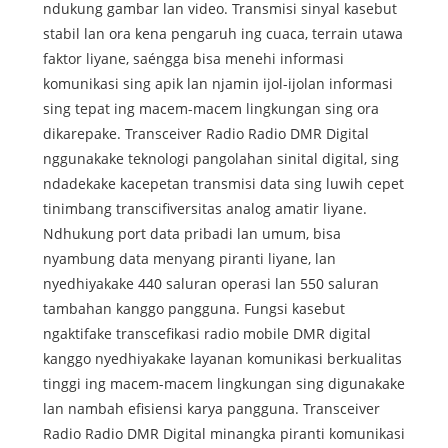
ndukung gambar lan video. Transmisi sinyal kasebut
stabil lan ora kena pengaruh ing cuaca, terrain utawa
faktor liyane, saéngga bisa menehi informasi
komunikasi sing apik lan njamin ijol-ijolan informasi
sing tepat ing macem-macem lingkungan sing ora
dikarepake. Transceiver Radio Radio DMR Digital
nggunakake teknologi pangolahan sinital digital, sing
ndadekake kacepetan transmisi data sing luwih cepet
tinimbang transcifiversitas analog amatir liyane.
Ndhukung port data pribadi lan umum, bisa
nyambung data menyang piranti liyane, lan
nyedhiyakake 440 saluran operasi lan 550 saluran
tambahan kanggo pangguna. Fungsi kasebut
ngaktifake transcefikasi radio mobile DMR digital
kanggo nyedhiyakake layanan komunikasi berkualitas
tinggi ing macem-macem lingkungan sing digunakake
lan nambah efisiensi karya pangguna. Transceiver
Radio Radio DMR Digital minangka piranti komunikasi