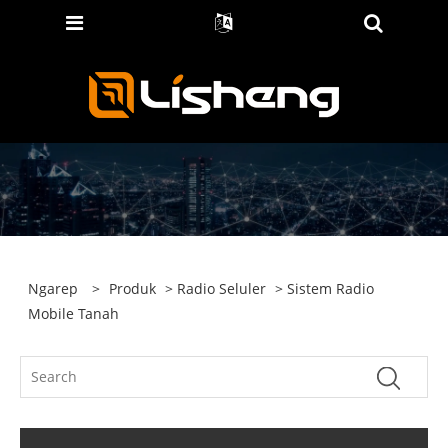
Ngarep
>
Produk
>
Radio Seluler
> Sistem Radio
Mobile Tanah