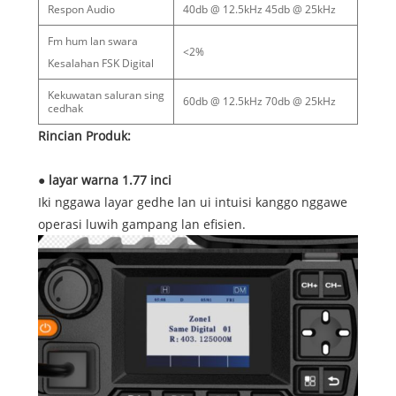
Respon Audio
40db @ 12.5kHz 45db @ 25kHz
Fm hum lan swara
<2%
Kesalahan FSK Digital
Kekuwatan saluran sing
60db @ 12.5kHz 70db @ 25kHz
cedhak
Rincian Produk:
● layar warna 1.77 inci
Iki nggawa layar gedhe lan ui intuisi kanggo nggawe
operasi luwih gampang lan efisien.