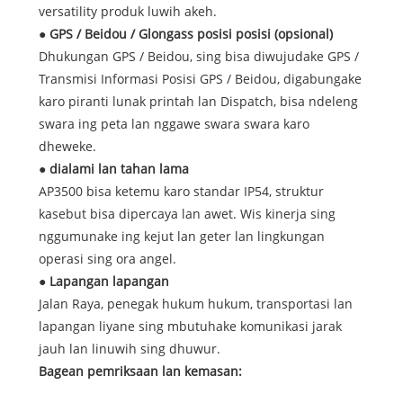
versatility produk luwih akeh.
● GPS / Beidou / Glongass posisi posisi (opsional)
Dhukungan GPS / Beidou, sing bisa diwujudake GPS /
Transmisi Informasi Posisi GPS / Beidou, digabungake
karo piranti lunak printah lan Dispatch, bisa ndeleng
swara ing peta lan nggawe swara swara karo
dheweke.
● dialami lan tahan lama
AP3500 bisa ketemu karo standar IP54, struktur
kasebut bisa dipercaya lan awet. Wis kinerja sing
nggumunake ing kejut lan geter lan lingkungan
operasi sing ora angel.
● Lapangan lapangan
Jalan Raya, penegak hukum hukum, transportasi lan
lapangan liyane sing mbutuhake komunikasi jarak
jauh lan linuwih sing dhuwur.
Bagean pemriksaan lan kemasan: