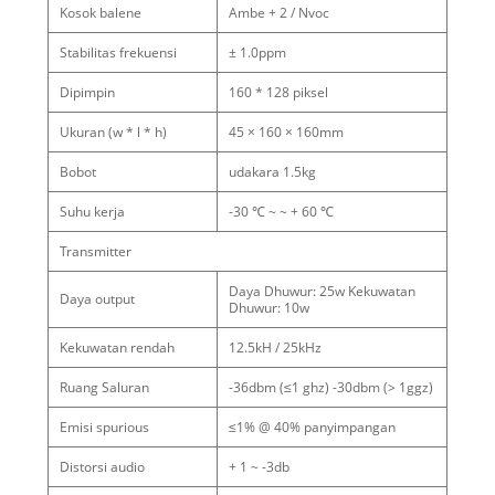
Kosok balene
Ambe + 2 / Nvoc
Stabilitas frekuensi
± 1.0ppm
Dipimpin
160 * 128 piksel
Ukuran (w * l * h)
45 × 160 × 160mm
Bobot
udakara 1.5kg
Suhu kerja
-30 ℃ ~ ~ + 60 ℃
Transmitter
Daya Dhuwur: 25w Kekuwatan
Daya output
Dhuwur: 10w
Kekuwatan rendah
12.5kH / 25kHz
Ruang Saluran
-36dbm (≤1 ghz) -30dbm (> 1ggz)
Emisi spurious
≤1% @ 40% panyimpangan
Distorsi audio
+ 1 ~ -3db