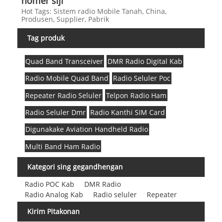
nomer siji
Hot Tags: Sistem radio Mobile Tanah, China,
Produsen, Supplier, Pabrik
Tag produk
Quad Band Transceiver
DMR Radio Digital Kab
Radio Mobile Quad Band
Radio Seluler Poc
Repeater Radio Seluler
Telpon Radio Ham
Radio Seluler Dmr
Radio Kanthi SIM Card
Digunakake Aviation Handheld Radio
Multi Band Ham Radio
Kategori sing gegandhengan
Radio POC Kab
DMR Radio
Radio Analog Kab
Radio seluler
Repeater
Kirim Pitakonan