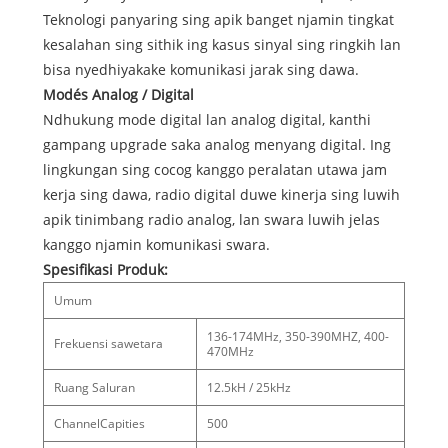
Teknologi panyaring sing apik banget njamin tingkat
kesalahan sing sithik ing kasus sinyal sing ringkih lan
bisa nyedhiyakake komunikasi jarak sing dawa.
Modés Analog / Digital
Ndhukung mode digital lan analog digital, kanthi
gampang upgrade saka analog menyang digital. Ing
lingkungan sing cocog kanggo peralatan utawa jam
kerja sing dawa, radio digital duwe kinerja sing luwih
apik tinimbang radio analog, lan swara luwih jelas
kanggo njamin komunikasi swara.
Spesifikasi Produk:
Umum
136-174MHz, 350-390MHZ, 400-
Frekuensi sawetara
470MHz
Ruang Saluran
12.5kH / 25kHz
ChannelCapities
500