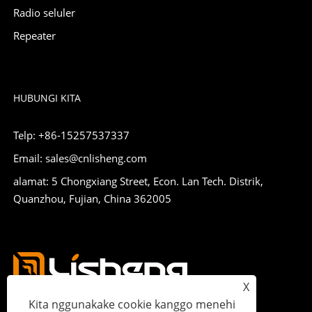
Radio seluler
Repeater
HUBUNGI KITA
Telp: +86-15257537337
Email: sales@cnlisheng.com
alamat: 5 Chongxiang Street, Econ. Lan Tech. Distrik,
Quanzhou, Fujian, China 362005
X
Kita nggunakake cookie kanggo menehi