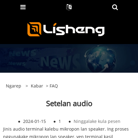
Ngarep
>
Kabar
>
FAQ
Setelan audio
●
2024-01-15
●
1
●
Ninggalake kula pesen
Jinis audio terminal kalebu mikropon lan speaker. Ing proses
nggunakake mikropon lan speaker, yen terminal kasil