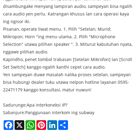
disambungake menyang lampiran audio, sampeyan bisa ngalih
cara audio yen perlu. Katrangan khusus lan cara operasi kaya
ing ngisor iki.
Pisanan, operate liwat menu. 1. Pilih "Setelan; Murid;
Mikropon; Horn "ing menu utama. 2. Pilih "Microphone
Selection" utawa pilihan speaker ". 3. Miturut kabutuhan nyata,
nggawe pilihan audio.
Kapindho, penet tombol trabasan [Setelan Mikrofon] lan [Scroll
Set Switch] kanggo ngalih kanthi cepet cara audio.
Yen sampeyan duwe masalah nalika proses setelan, sampeyan
bisa hubungi dealer tuku utawa nelpon hotline layanan 0595-
22471179 kanggo konsultasi, matur nuwun!
Sadurunge:
Apa interkoneksi IP?
Sabanjure:
Panggunaan interkom ing subway
Facebook
X
WhatsApp
Pinterest
LinkedIn
Share