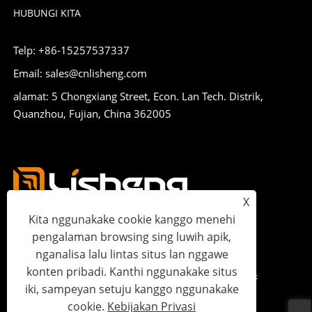
HUBUNGI KITA
Telp: +86-15257537337
Email: sales@cnlisheng.com
alamat: 5 Chongxiang Street, Econ. Lan Tech. Distrik,
Quanzhou, Fujian, China 362005
X
Kita nggunakake cookie kanggo menehi
pengalaman browsing sing luwih apik,
nganalisa lalu lintas situs lan nggawe
konten pribadi. Kanthi nggunakake situs
Hak Cipta © 2023 Lisheng Communications Co., Ltd. Kabeh Hak
iki, sampeyan setuju kanggo nggunakake
Dilindungi.
cookie.
Kebijakan Privasi