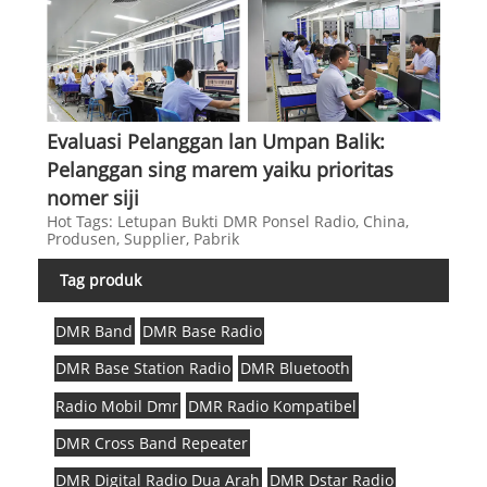
Evaluasi Pelanggan lan Umpan Balik:
Pelanggan sing marem yaiku prioritas
nomer siji
Hot Tags: Letupan Bukti DMR Ponsel Radio, China,
Produsen, Supplier, Pabrik
Tag produk
DMR Band
DMR Base Radio
DMR Base Station Radio
DMR Bluetooth
Radio Mobil Dmr
DMR Radio Kompatibel
DMR Cross Band Repeater
DMR Digital Radio Dua Arah
DMR Dstar Radio