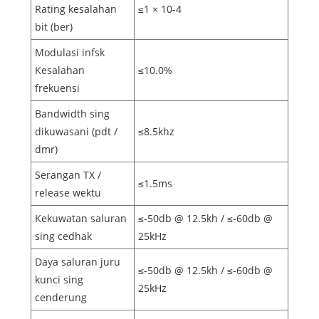
Rating kesalahan
≤1 × 10-4
bit (ber)
Modulasi infsk
Kesalahan
≤10.0%
frekuensi
Bandwidth sing
dikuwasani (pdt /
≤8.5khz
dmr)
Serangan TX /
≤1.5ms
release wektu
Kekuwatan saluran
≤-50db @ 12.5kh / ≤-60db @
sing cedhak
25kHz
Daya saluran juru
≤-50db @ 12.5kh / ≤-60db @
kunci sing
25kHz
cenderung