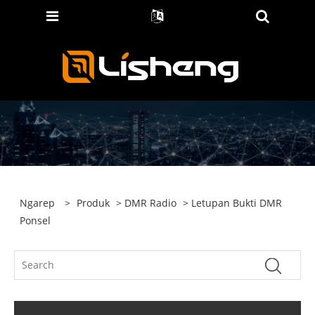
Ngarep
>
Produk
>
DMR Radio
> Letupan Bukti DMR
Ponsel