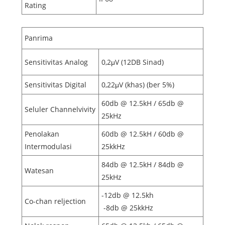
Rating
Panrima
Sensitivitas Analog
0,2μV (12DB Sinad)
Sensitivitas Digital
0,22μV (khas) (ber 5%)
60db @ 12.5kH / 65db @
Seluler Channelvivity
25kHz
Penolakan
60db @ 12.5kH / 60db @
Intermodulasi
25kkHz
84db @ 12.5kH / 84db @
Watesan
25kHz
-12db @ 12.5kh
Co-chan reljection
-8db @ 25kkHz