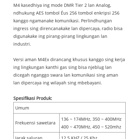
M4 kasedhiya ing mode DMR Tier 2 lan Analog,
ndhukung AES tombol Éus 256 tombol enkripsi 256
kanggo ngamanake komunikasi. Perlindhungan
ingress sing direncanakake lan dipercaya, radio bisa
digunakake ing pirang-pirang lingkungan lan
industri.
Versi aman M4Ex dirancang khusus kanggo sing kerja
ing lingkungan kanthi gas sing bisa njeblug lan
dicegah nganggo swara lan komunikasi sing aman
lan dipercaya ing wilayah sing mbebayani.
Spesifikasi Produk:
Umum
136 ~ 174MHz, 350 ~ 400MHz
Frekuensi sawetara
400 ~ 470MHz, 450 ~ 520mhz
Jarak saluran
12.5 KHZ / 25 Khz