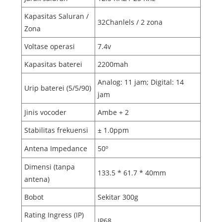
Kapasitas Saluran /
32Chanlels / 2 zona
Zona
Voltase operasi
7.4v
Kapasitas baterei
2200mah
Analog: 11 jam; Digital: 14
Urip baterei (5/5/90)
jam
Jinis vocoder
Ambe + 2
Stabilitas frekuensi
± 1.0ppm
Antena Impedance
50º
Dimensi (tanpa
133.5 * 61.7 * 40mm
antena)
Bobot
Sekitar 300g
Rating Ingress (IP)
IP68