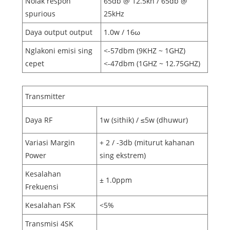
Nolak respon
65db @ 12.5kh / 65db @
spurious
25kHz
Daya output output
1.0w / 16ω
Nglakoni emisi sing
<-57dbm (9KHZ ~ 1GHZ)
cepet
<-47dbm (1GHZ ~ 12.75GHZ)
Transmitter
Daya RF
1w (sithik) / ≤5w (dhuwur)
Variasi Margin
+ 2 / -3db (miturut kahanan
Power
sing ekstrem)
Kesalahan
± 1.0ppm
Frekuensi
Kesalahan FSK
<5%
Transmisi 4SK