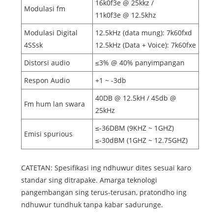
16k0f3e @ 25kkz /
Modulasi fm
11k0f3e @ 12.5khz
Modulasi Digital
12.5kHz (data mung): 7k60fxd
4SSsk
12.5kHz (Data + Voice): 7k60fxe
Distorsi audio
≤3% @ 40% panyimpangan
Respon Audio
+1 ~ -3db
40DB @ 12.5kH / 45db @
Fm hum lan swara
25kHz
≤-36DBM (9KHZ ~ 1GHZ)
Emisi spurious
≤-30dBM (1GHZ ~ 12.75GHZ)
CATETAN: Spesifikasi ing ndhuwur dites sesuai karo
standar sing ditrapake. Amarga teknologi
pangembangan sing terus-terusan, pratondho ing
ndhuwur tundhuk tanpa kabar sadurunge.