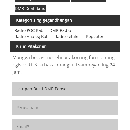
DMR Dual Band
Kategori sing gegandhengan
Radio POC Kab
DMR Radio
Radio Analog Kab
Radio seluler
Repeater
Kirim Pitakonan
Mangga bebas menehi pitakon ing formulir ing
ngisor iki. Kita bakal mangsuli sampeyan ing 24
jam.