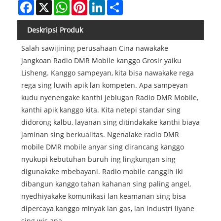
Facebook
X
WhatsApp
Pinterest
LinkedIn
Share
Deskripsi Produk
Salah sawijining perusahaan Cina nawakake
jangkoan Radio DMR Mobile kanggo Grosir yaiku
Lisheng. Kanggo sampeyan, kita bisa nawakake rega
rega sing luwih apik lan kompeten. Apa sampeyan
kudu nyenengake kanthi jeblugan Radio DMR Mobile,
kanthi apik kanggo kita. Kita netepi standar sing
didorong kalbu, layanan sing ditindakake kanthi biaya
jaminan sing berkualitas. Ngenalake radio DMR
mobile DMR mobile anyar sing dirancang kanggo
nyukupi kebutuhan buruh ing lingkungan sing
digunakake mbebayani. Radio mobile canggih iki
dibangun kanggo tahan kahanan sing paling angel,
nyedhiyakake komunikasi lan keamanan sing bisa
dipercaya kanggo minyak lan gas, lan industri liyane
sing wis ana.